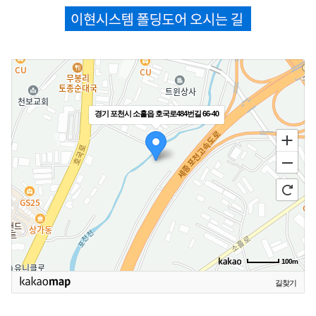
경기 포천시 소흘읍 호국로484번길 66-40
100m
길찾기