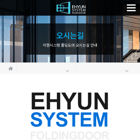
오
시
는
길
이현시스템 폴딩도어 오시는길 안내