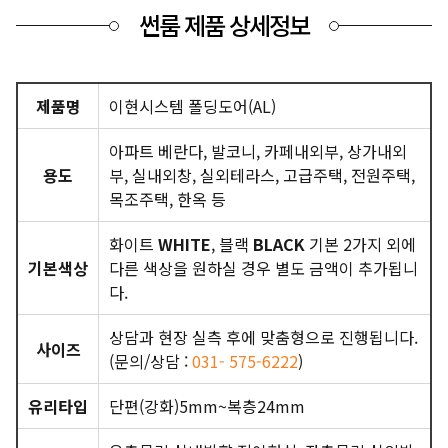
썬룸 제품 상세정보
제품명
이현시스템 폴딩도어(AL)
아파트 베란다, 발코니, 카페내외부, 상가내외
용도
부, 실내외창, 실외테라스, 고급주택, 전원주택,
목조주택, 한옥 등
화이트
WHITE
, 블랙
BLACK
기본 2가지 외에
기본색상
다른 색상을 원하실 경우 별도 금액이 추가됩니
다.
상담과 현장 실측 후에 맞춤형으로 진행됩니다.
사이즈
(문의/상담 :
031- 575-6222
)
유리타입
단편(강화)5mm~복층24mm