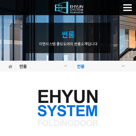
썬
룸
이현시스템 폴딩도어의 썬룸소개입니다
썬룸
썬룸