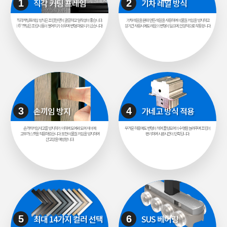
직각 커팅 프레임
기차 레일 방식
1
2
직각커팅프레임 방식은 조립한 면이 깔끔하고 밀착성이 좋습니다.
기차 레일을 본떠 만든 레일을 사용하여 이물질 끼임을 방지하고
(45° 컷팅은 조립시 틈이 벌어지기 쉬우며 변형, 마모되기 쉽습니다)
장기간 사용시에도 레일의 변형이 없으며, 안정적으로 작동합니다.
손끼임 방지
가네고 방식 적용
3
4
손가락끼임사고를 방지하기 위하여 도어와 도어 사이에
무거운 하중에도 변형이 적어 폴딩도어의 수명을 늘려주며 조립이
고무가스켓을 적용하였습니다. 또한 이물질 끼임을 방지하여
편리하여 시공시간이 단축됩니다.
잔고장을 예방합니다.
최대 14가지 컬러 선택
SUS 베어링
5
6