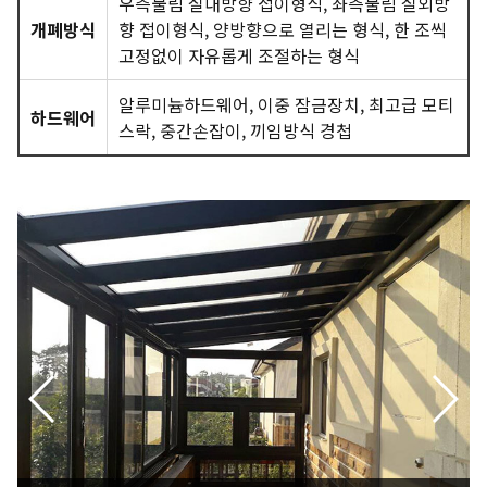
우측물림 실내방향 접이형식, 좌측물림 실외방
개폐방식
향 접이형식, 양방향으로 열리는 형식, 한 조씩
고정없이 자유롭게 조절하는 형식
알루미늄하드웨어, 이중 잠금장치, 최고급 모티
하드웨어
스락, 중간손잡이, 끼임방식 경첩