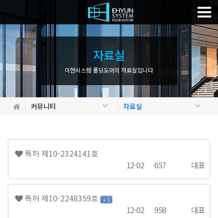
자
료
실
이현시스템 폴딩도어의 자료실입니다
커뮤니티
자료실
특허 제10-2324141호
12-02
657
대표
특허 제10-2248359호
+ 1
12-02
958
대표