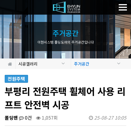
주
거
공
간
이현시스템 폴딩도어의 주거공간입니다
시공갤러리
주거공간
전원주택
부평리 전원주택 휠체어 사용 리
프트 안전벽 시공
폴딩맨
0건
1,057회
25-08-27 10:05