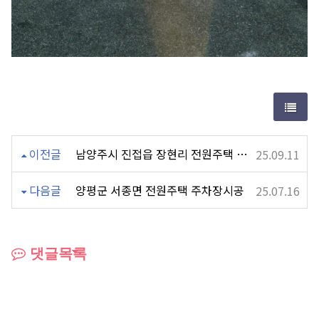
이전글
남양주시 진접읍 장현리 전원주택 폴딩도어
25.09.11
다음글
양평군 서종면 전원주택 주차장시공
25.07.16
댓글목록