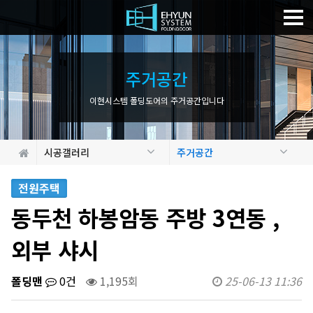
주
거
공
간
이현시스템 폴딩도어의 주거공간입니다
시공갤러리
주거공간
전원주택
동두천 하봉암동 주방 3연동 ,
외부 샤시
폴딩맨
0건
1,195회
25-06-13 11:36