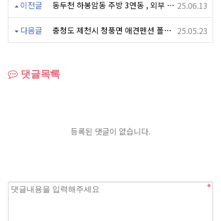
이전글
동두천 하봉암동 주방 3연동 , 외부 샤시
25.06.13
다음글
충청도 제천시 청풍면 애견펜션 폴딩도어,경첩도어
25.05.23
댓글목록
등록된 댓글이 없습니다.