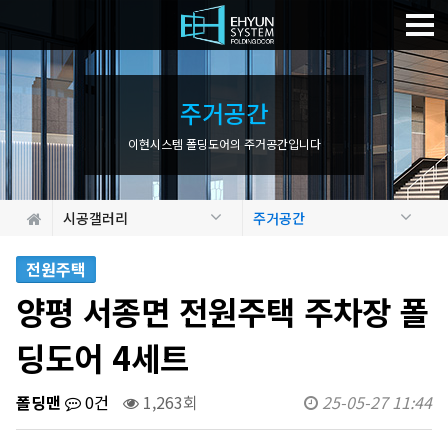
주
거
공
간
이현시스템 폴딩도어의 주거공간입니다
시공갤러리
주거공간
전원주택
양평 서종면 전원주택 주차장 폴
딩도어 4세트
폴딩맨
0건
1,263회
25-05-27 11:44