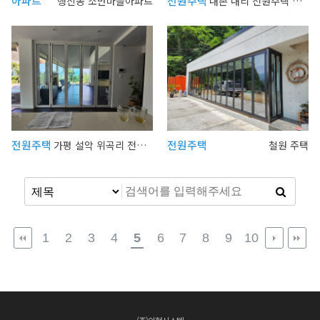
아파트
전원주택
행신동 소만마을아파트
내촌 내리 전원주택 단열폴딩
전원주택
전원주택
가평 설악 위곡리 전원주택
철원 주택
1
2
3
4
5
6
7
8
9
10