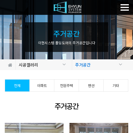
주
거
공
간
이현시스템 폴딩도어의 주거공간입니다
시공갤러리
주거공간
전체
아파트
전원주택
펜션
기타
주거공간