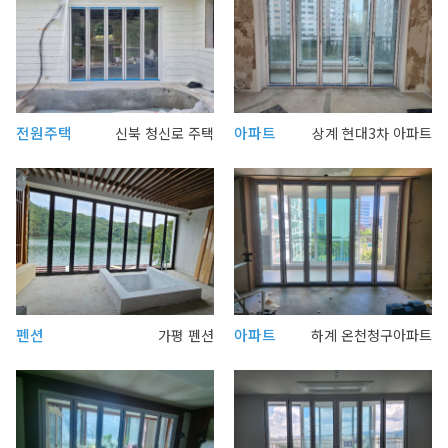
전원주택
아파트
신북 청신로 주택
상계 현대3차 아파트
펜션
아파트
가평 펜션
하계 온천청구아파트