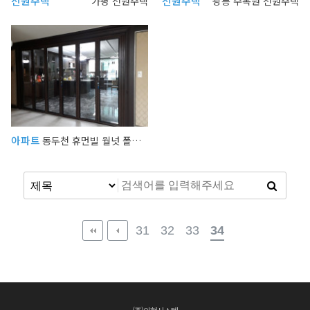
전원주택
전원주택
가평 전원주택
광릉 수목원 전원주택
아파트
동두천 휴먼빌 월넛 폴딩도어
31
32
33
34