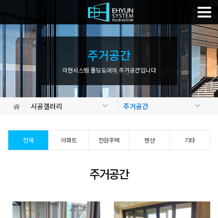
주
거
공
간
이현시스템 폴딩도어의 주거공간입니다
시공갤러리
주거공간
전체
아파트
전원주택
펜션
기타
주거공간