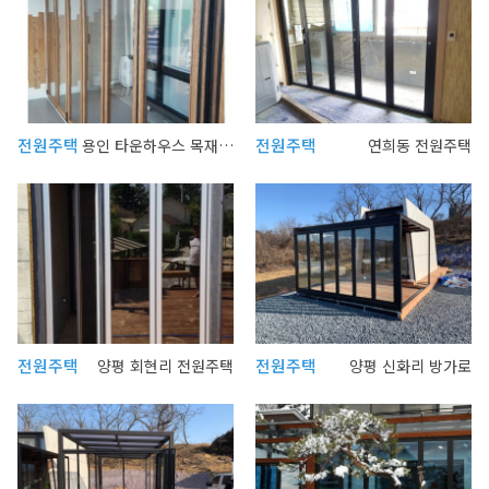
전원주택
전원주택
용인 타운하우스 목재폴딩
연희동 전원주택
전원주택
전원주택
양평 회현리 전원주택
양평 신화리 방가로