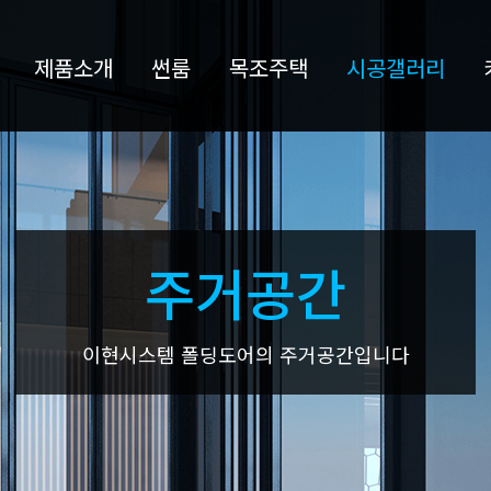
제품소개
썬룸
목조주택
시공갤러리
주
거
공
간
이현시스템 폴딩도어의 주거공간입니다