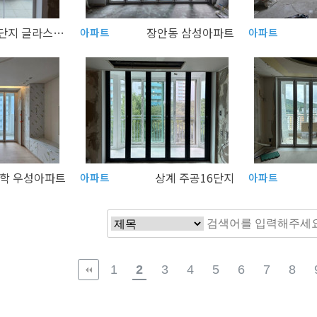
상계 주공 7단지 글라스폴딩
장안동 삼성아파트
아파트
아파트
학 우성아파트
상계 주공16단지
아파트
아파트
1
2
3
4
5
6
7
8
다음
맨끝