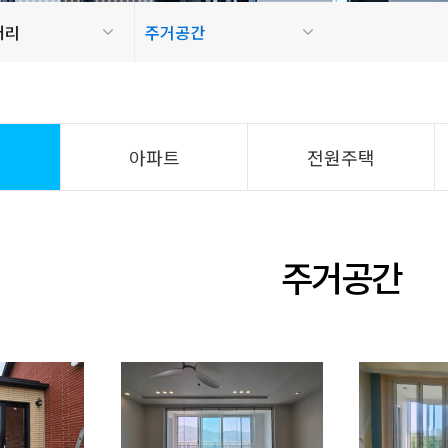
러리
주거공간
아파트
전원주택
주거공간