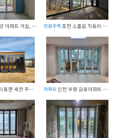
휘경 동양 아파트 거실, 앞베란다 폴딩도어
포천 소흘읍 직동리 전원주택 1층 폴딩도어 2층 테라스 폴딩도어, 폴딩도어 전용 주름 방충망
전원주택
포천 이동면 세컨 주택(컨테이너 주택) 3개동 폴딩도어 창
인천 부평 금호아파트 거실 화이트폴딩도어
아파트