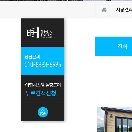
시공갤
전체